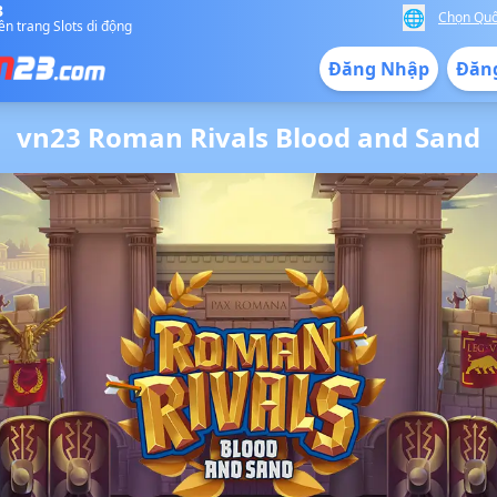
3
🌐
Chọn Quố
n trang Slots di động
Đăng Nhập
Đăn
vn23 Roman Rivals Blood and Sand