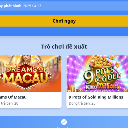
y phát hành:
2025-04-25
Chơi ngay
Trò chơi đề xuất
ams Of Macau
9 Pots of Gold King Millions
trả tiền: 20
Dòng trả tiền: 25